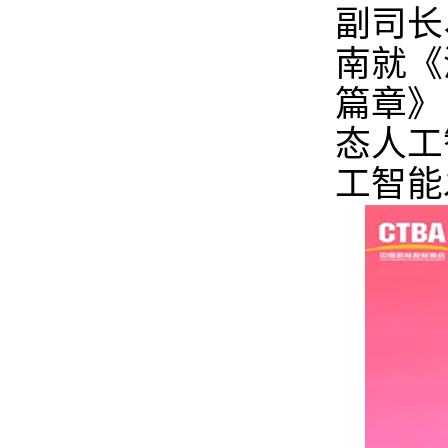
副司长
南就《
篇章》
态人工
工智能