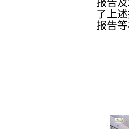
报告及
了上述
报告等