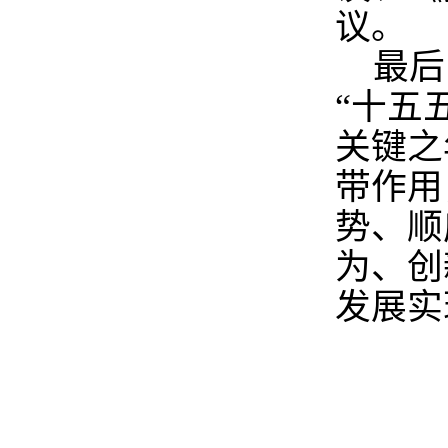
议。
最后
“十五
关键之
带作用
势、顺
为、创
发展实