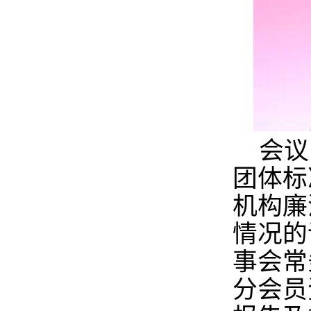
会议
团体标
机构廉
情况的
事会常
分会员