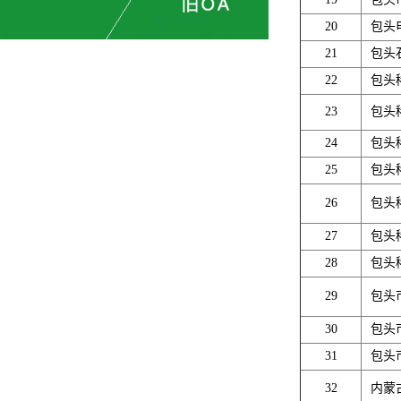
20
包头
21
包头
22
包头
23
包头
24
包头
25
包头
26
包头
27
包头
28
包头
29
包头
30
包头
31
包头
32
内蒙