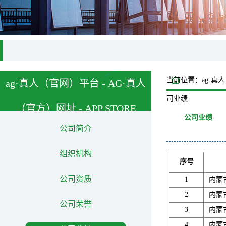
当前位置：
ag·真
ag·真人（官网）平台 - AG·真人
司业绩
（官方）网址 - APP STORE
公司业绩
About us
公司简介
组织机构
序号
公司资质
1
内蒙
2
内蒙
公司荣誉
3
内蒙
4
内蒙