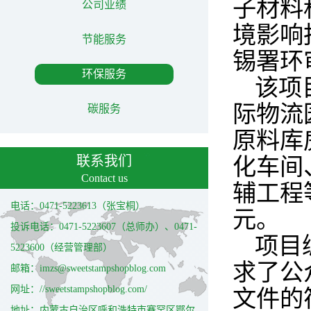
子材料
公司业绩
境影响
节能服务
锡署环
环保服务
该项
际物流
碳服务
原料库
联系我们
化车间
Contact us
辅工程
电话：0471-5223613（张宝桐）
元。
投诉电话：0471-5223607（总师办）、0471-
项目
5223600（经营管理部）
求了公
邮箱：imzs@sweetstampshopblog.com
网址：//sweetstampshopblog.com/
文件的
地址：内蒙古自治区呼和浩特市赛罕区鄂尔