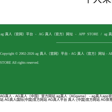
ag·真人（官网）平台 - AG·真人（官方）网址 - APP STORE
/
ag
Copyright © 2002-2026 ag·真人（官网）平台 - AG·真人（官方）网址 - A
STORE All rights reserved.
AG真人 - AG真人（中国）官方网站
ag真人（AGgame） - ag真人ap
站
AG真人国际(中国)官方网站
AG真人平台
真人·(中国)官方网站
AG体育