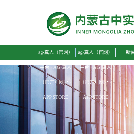
ag·真人（官网）平台 - AG·真人（官方）网址 - APP ST
ag·真人（官网）
ag·真人（官网）
新
平台 - AG·真人
平台 - AG·真人
（官方）网址 -
（官方）网址 -
APP STORE
APP STORE