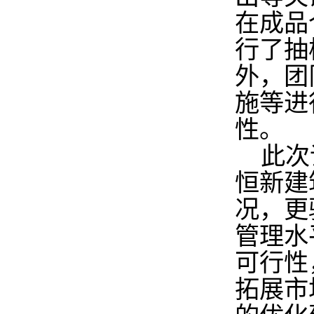
在成品
行了抽
外，团
施等进
性。
此次
恒新建
况，更
管理水
可行性
拓展市