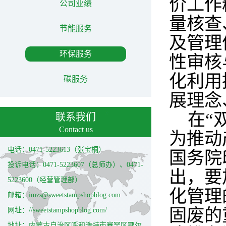
价工作
公司业绩
量核查
节能服务
及管理
环保服务
性审核
化利用
碳服务
展理念
在“
联系我们
Contact us
为推动
电话：0471-5223613（张宝桐）
国务院
投诉电话：0471-5223607（总师办）、0471-
出，要
5223600（经营管理部）
化管理
邮箱：imzs@sweetstampshopblog.com
固废的
网址：//sweetstampshopblog.com/
地址：内蒙古自治区呼和浩特市赛罕区鄂尔