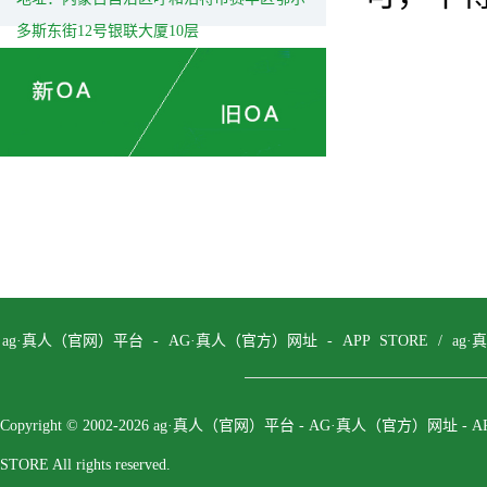
多斯东街12号银联大厦10层
ag·真人（官网）平台 - AG·真人（官方）网址 - APP STORE
/
ag
Copyright © 2002-2026 ag·真人（官网）平台 - AG·真人（官方）网址 - A
STORE All rights reserved.