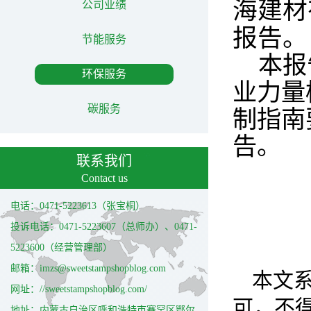
海建材
公司业绩
报告。
节能服务
本报
环保服务
业力量
碳服务
制指南
告。
联系我们
Contact us
电话：0471-5223613（张宝桐）
投诉电话：0471-5223607（总师办）、0471-
5223600（经营管理部）
邮箱：imzs@sweetstampshopblog.com
本文
网址：//sweetstampshopblog.com/
可，不
地址：内蒙古自治区呼和浩特市赛罕区鄂尔