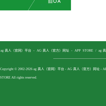
ag·真人（官网）平台 - AG·真人（官方）网址 - APP STORE
/
ag
Copyright © 2002-2026 ag·真人（官网）平台 - AG·真人（官方）网址 - A
STORE All rights reserved.