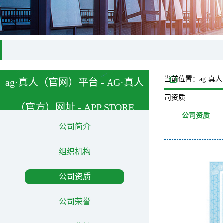
当前位置：
ag·真
ag·真人（官网）平台 - AG·真人
司资质
（官方）网址 - APP STORE
公司资质
About us
公司简介
组织机构
公司资质
公司荣誉