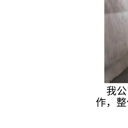
我公
作，整