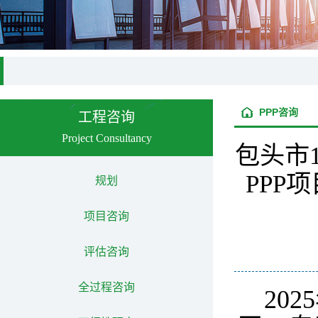
PPP咨询
工程咨询
Project Consultancy
包头市
PPP
规划
项目咨询
评估咨询
全过程咨询
20