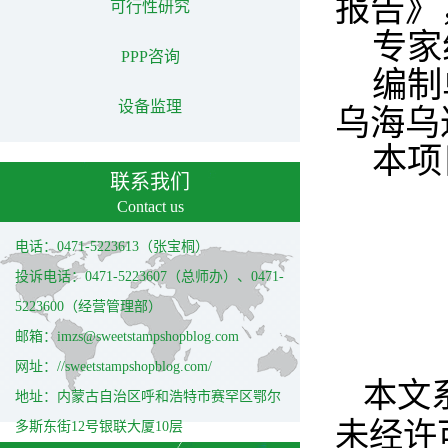
报告》
可行性研究
专家
PPP咨询
编制
设备监理
乌海乌
本项
联系我们
Contact us
电话：0471-5223613（张宝桐）
投诉电话：0471-5223607（总师办）、0471-
5223600（经营管理部）
邮箱：imzs@sweetstampshopblog.com
网址：//sweetstampshopblog.com/
本文
地址：内蒙古自治区呼和浩特市赛罕区鄂尔
未经许
多斯东街12号银联大厦10层