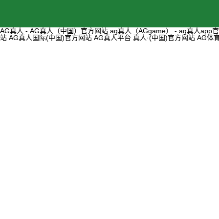
AG真人 - AG真人（中国）官方网站
ag真人（AGgame） - ag真人ap
站
AG真人国际(中国)官方网站
AG真人平台
真人·(中国)官方网站
AG体育