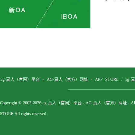
ag·真人（官网）平台 - AG·真人（官方）网址 - APP STORE
/
ag
Copyright © 2002-2026 ag·真人（官网）平台 - AG·真人（官方）网址 - A
STORE All rights reserved.