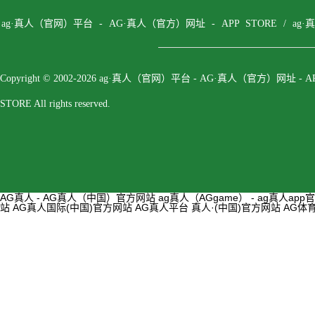
ag·真人（官网）平台 - AG·真人（官方）网址 - APP STORE
/
ag
Copyright © 2002-2026 ag·真人（官网）平台 - AG·真人（官方）网址 - A
STORE All rights reserved.
AG真人 - AG真人（中国）官方网站
ag真人（AGgame） - ag真人ap
站
AG真人国际(中国)官方网站
AG真人平台
真人·(中国)官方网站
AG体育