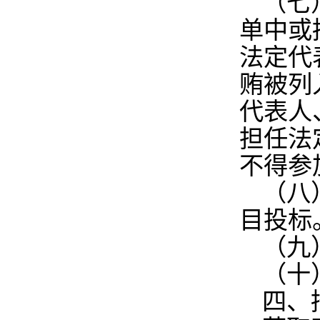
（七
单中或
法定代
贿被列
代表人
担任法
不得参
（八
目投标
（九
（十
四、