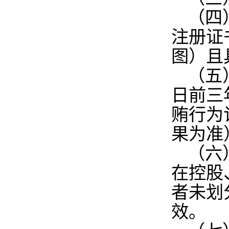
（四
注册证
图）且
（五
日前三
贿行为
果为准
（六
在控股
者未划
效。