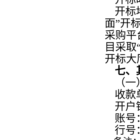
开标
面”开
采购平
目采取
开标大
七、
（一
收款
开户
账号：4
行号：