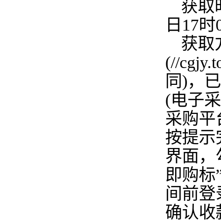
获取时
日17时
获取
(//cg
同)，
(电子
采购平
按提示
界面，
即购标
间前登
确认收