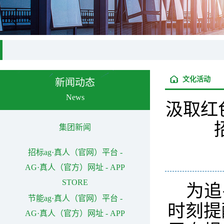
文化活动
新闻动态
News
汲取红
集团新闻
招标ag·真人（官网）平台 -
AG·真人（官方）网址 - APP
STORE
为追
节能ag·真人（官网）平台 -
时刻提
AG·真人（官方）网址 - APP