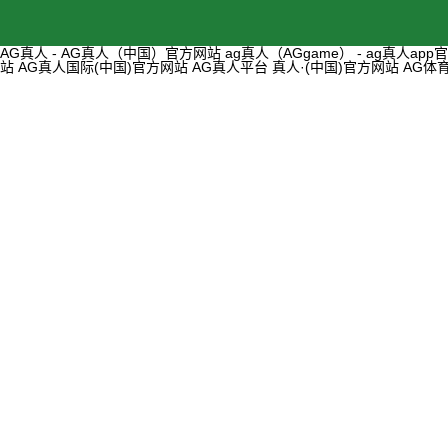
AG真人 - AG真人（中国）官方网站
ag真人（AGgame） - ag真人ap
站
AG真人国际(中国)官方网站
AG真人平台
真人·(中国)官方网站
AG体育