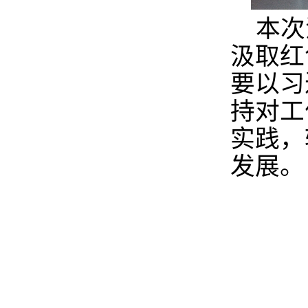
本次
汲取红
要以习
持对工
实践，
发展。