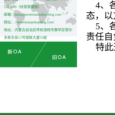
4、
5223600（经营管理部）
态，以
邮箱：imzs@sweetstampshopblog.com
网址：//sweetstampshopblog.com/
5、
地址：内蒙古自治区呼和浩特市赛罕区鄂尔
责任自
多斯东街12号银联大厦10层
特此