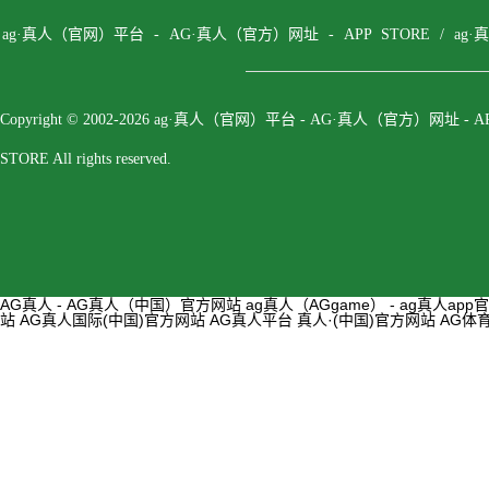
ag·真人（官网）平台 - AG·真人（官方）网址 - APP STORE
/
ag
Copyright © 2002-2026 ag·真人（官网）平台 - AG·真人（官方）网址 - A
STORE All rights reserved.
AG真人 - AG真人（中国）官方网站
ag真人（AGgame） - ag真人ap
站
AG真人国际(中国)官方网站
AG真人平台
真人·(中国)官方网站
AG体育