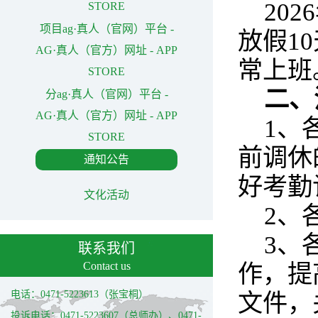
20
STORE
项目ag·真人（官网）平台 -
放假1
AG·真人（官方）网址 - APP
常上班
STORE
二、
分ag·真人（官网）平台 -
AG·真人（官方）网址 - APP
1、
STORE
前调休
通知公告
好考勤
文化活动
2、
3、
联系我们
Contact us
作，提
电话：0471-5223613（张宝桐）
文件，
投诉电话：0471-5223607（总师办）、0471-