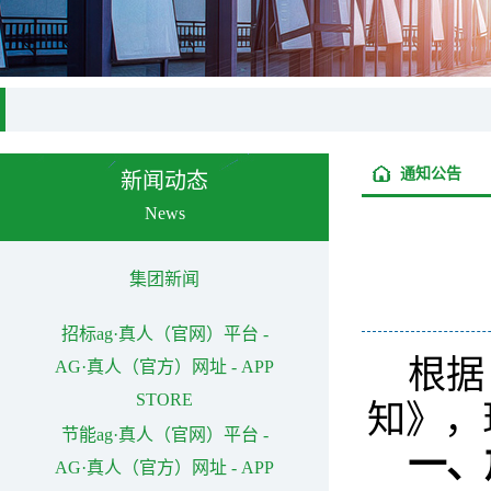
通知公告
新闻动态
News
集团新闻
招标ag·真人（官网）平台 -
根据
AG·真人（官方）网址 - APP
STORE
知》，
节能ag·真人（官网）平台 -
一、
AG·真人（官方）网址 - APP