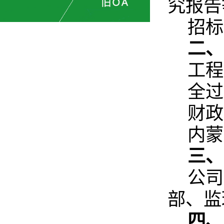
究报告
招标
二、
工程
全过
财政
内蒙
三、
公司
部、监
四、