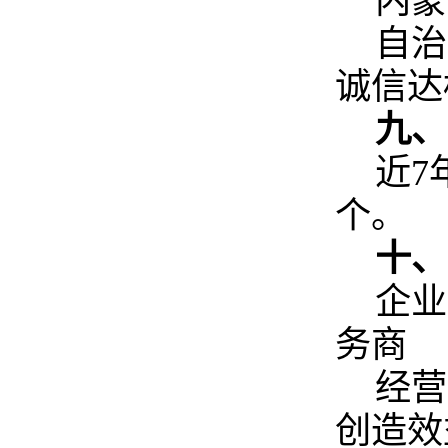
内蒙
自治
诚信达
九、
近7
个。
十、
企业
务商
经营
创造效