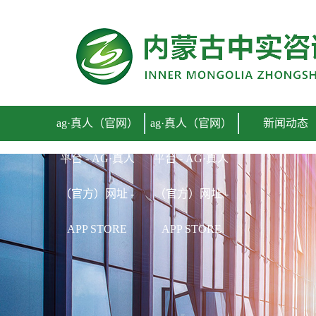
ag·真人（官网）平台 - AG·真人（官方）网址 - APP ST
ag·真人（官网）
ag·真人（官网）
新闻动态
平台 - AG·真人
平台 - AG·真人
（官方）网址 -
（官方）网址 -
APP STORE
APP STORE