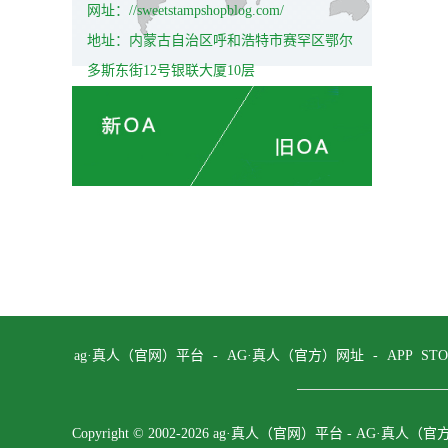
网址：//sweetstampshopblog.com/
地址：内蒙古自治区呼和浩特市赛罕区鄂尔
多斯东街12号银联大厦10层
ag·真人（官网）平台 - AG·真人（官方）网址 - APP STO
Copyright © 2002-2026 ag·真人（官网）平台 - AG·真人（官