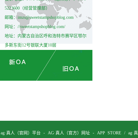
5223600（经营管理部）
邮箱：imzs@sweetstampshopblog.com
网址：//sweetstampshopblog.com/
地址：内蒙古自治区呼和浩特市赛罕区鄂尔
多斯东街12号银联大厦10层
ag·真人（官网）平台 - AG·真人（官方）网址 - APP STORE
/
ag