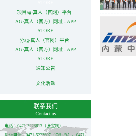
STORE
项目ag·真人（官网）平台 -
AG·真人（官方）网址 - APP
STORE
分ag·真人（官网）平台 -
AG·真人（官方）网址 - APP
STORE
通知公告
文化活动
联系我们
Contact us
电话：0471-5223613（张宝桐）
投诉电话：0471-5223607（总师办）、0471-